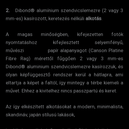
2.
Dibond® alumínium szendvicslemezre (2 vagy 3
mm-es) kasírozott, keretezés nélküli
alkotás
.
A magas minőségben, kifejezetten fotók
nyomtatáshoz kifejlesztett selyemfényű,
művészi papír alapanyagot (Canson Platine
Fibre Rag) mérettől fűggően 2 vagy 3 mm-es
Dibond® aluminium szendvicslemezre kasírozzuk, és
olyan képfüggesztő rendszer kerül a hátlapra, ami
eltartja a képet a faltól, így mintegy a térbe kiemeli a
művet. Ehhez a kivitelhez nincs passzpartú és keret.
Az így elkészített alkotásokat a modern, minimalista,
skandináv, japán stílusú lakások,