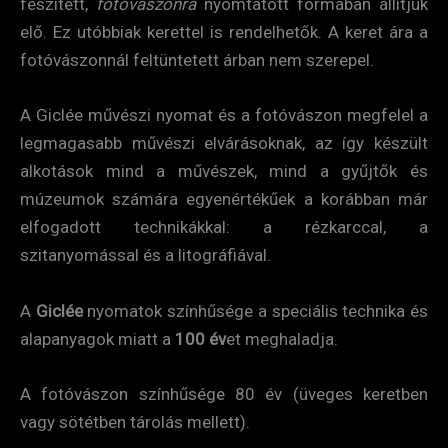
feszített,
fotóvászonra
nyomtatott formában állítjuk
elő. Ez utóbbiak kerettel is rendelhetők. A keret ára a
fotóvászonnál feltüntetett árban nem szerepel.
A Giclée művészi nyomat és a fotóvászon megfelel a
legmagasabb művészi elvárásoknak, az így készült
alkotások mind a művészek, mind a gyűjtők és
múzeumok számára egyenértékűek a korábban már
elfogadott technikákkal: a rézkarccal, a
szitanyomással és a litográfiával.
A
Giclée
nyomatok színhűsége a speciális technika és
alapanyagok miatt a
100 év
et meghaladja.
A fotóvászon színhűsége 80 év (üveges keretben
vagy sötétben tárolás mellett).