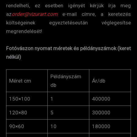
rendelheti, ez esetben igényét kérjük írja meg
az
order@vizurart.com
e-mail címre, a keretezés
költségeinek egyeztetéseután véglegesítse
megrendelését!
Fotóvászon nyomat méretek és példányszámok (keret
nélkül)
Példányszám
Méret cm
Ár/db
db
150×100
1
400000
120×80
5
300000
90×60
10
180000