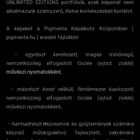
UNLIMITED EDITIONS portfóliók, ezek képeinél nem
alkalmazunk számszerű, illetve kivitelezésbeli korlátot.
A képeket a Pigmenta Képalkotó Központban (
pigmenta.hu ) eredeti fájlokból
– egyrészt
keretezett,
magas minőségű,
nemzetközileg elfogadott Giclée (ejtsd: zsiklé)
művészi nyomatokként
,
– másrészt
keret nélküli, fémlemezre kasírozott
,
nemzetközileg elfogadott Giclée (ejtsd: zsiklé)
művészi nyomatokként,
–
harmadrészt
m
úzeumok és gyűjtemények számára
készülő műtárgyakhoz fejlesztett, vakrámára