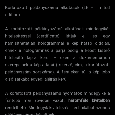
Korlátozott példányszámú alkotások (LE – limited
edition)
A korlátozott példányszámú alkotások mindegyikét
hitelesítéssel (certificate) látjuk el, és egy
hamisíthatatlan hologrammal a kép hátsó oldalán,
ennek a hologramnak a párja pedig a képet kísérő
hitelesítő lapra kerül – ezen a dokumentumon
szerepelnek a kép adatai ( szerző, cím, a korlátozott
példányszám sorszáma). A fentieken túl a kép jobb
alsó sarkába egyedi aláírás kerül.
A korlátozott példányszámú nyomatok mindegyike a
fentebb már röviden vázolt
három
féle kivitelben
rendelhető. Mindegyik kivitelezési technikából azonos
példányszámot készítünk.