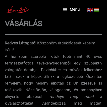
Skip
Menü
to
content
VÁSÁRLÁS
Kedves Látogató!
Köszönöm érdeklődését képeim
iránt!
A honlapon szereplő fotók több mint 40 éves
természetfotós tevékenységemből egy szubjektív
válogatás darabjai. Pszichiáter és művész lelkemhez
talán ezek a képek állnak a legközelebb. Őszintén
remélem, hogy néhány alkotás az Ön ízlésével is
találkozik. Nézelődjön, válogasson, és amennyiben
elnyerte tetszését,
rendelje meg most
a
kiválasztottakat! Ajándékozza meg magát,