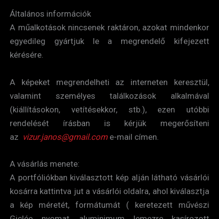
Általános információk
A műalkotások nincsenek raktáron, azokat mindenkor
egyedileg gyártjuk le a megrendelő kifejezett
kérésére.
A képeket megrendelheti az interneten keresztül,
valamint személyes találkozások alkalmával
(kiállításokon, vetítésekkor, stb.), ezen utóbbi
rendelését írásban is kérjük megerősíteni
az
vizur.janos@gmail.com
e-mail címen.
A vásárlás menete:
A portfóliókban kiválasztott kép alján látható vásárlói
kosárra kattintva jut a vásárlói oldalra, ahol kiválasztja
a kép méretét, formátumát ( keretezett művészi
Giclée nyomat, aluminimum lemezre kasírozott