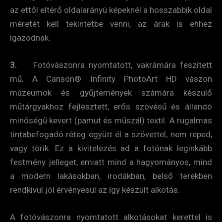
az ettől eltérő oldalarányú képeknél a hosszabbik oldal
méretét kell tekintetbe venni, az árak is ehhez
igazodnak.
3.
Fotóvászonra nyomtatott, vakrámára feszített
mű. A Canson® Infinity PhotoArt HD vászon
múzeumok és gyűjtemények számára készülő
műtárgyakhoz fejlesztett, erős szövésű és állandó
minőségű kevert (pamut és műszál) textil. A rugalmas
tintabefogadó réteg együtt él a szövettel, nem reped,
vagy törik. Ez a kivitelezés ad a fotónak leginkább
festmény jelleget, emiatt mind a hagyományos, mind
a modern lakásokban, irodákban, belső terekben
rendkívül jól érvényesül az így készült alkotás.
A fotóvászonra nyomtatott alkotásokat kerettel is