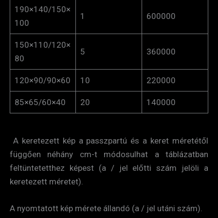
190×140/150×
1
600000
100
150×110/120×
5
360000
80
120×90/90×60
10
220000
85×65/60×40
20
140000
A keretezett kép a passzpartú és a keret méretétől
függően néhány cm-t módosulhat a táblázatban
feltüntetetthez képest (a / jel előtti szám jelöli a
keretezett méretet).
A nyomtatott kép mérete állandó (a / jel utáni szám).