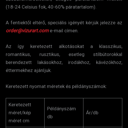
(18-24 Celsius fok, 40-60% páratartalom).
A fentiektől eltérő, speciális igényét kérjük jelezze az
order@vizurart.com
e-mail címen.
Az így keretezett alkotásokat a klasszikus,
romantikus, rusztikus, esetleg stílbútorokkal
berendezett lakásokhoz, irodákhoz, kávézókhoz,
éttermekhez ajánljuk.
Keretezett nyomat méretek és példányszámok:
Keretezett
Példányszám
méret/kép
Ár/db
db
méret cm