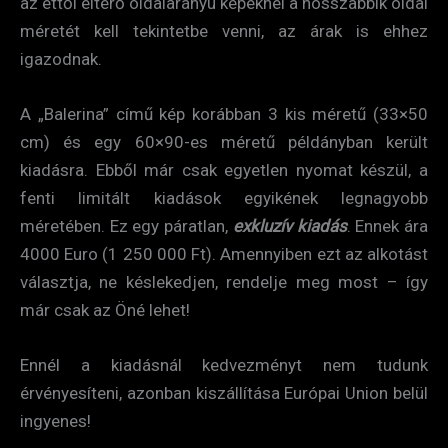
az ettől eltérő oldalarányú képeknél a hosszabbik oldal
méretét kell tekintetbe venni, az árak is ehhez
igazodnak.
A „Balerina” című kép korábban 3 kis méretű (33×50
cm) és egy 60×90-es méretű példányban került
kiadásra. Ebből már csak egyetlen nyomat készül, a
fenti limitált kiadások egyikének legnagyobb
méretében. Ez egy páratlan,
exkluzív kiadás
. Ennek ára
4000 Euro (1 250 000 Ft). Amennyiben ezt az alkotást
választja, ne késlekedjen, rendelje meg most – így
már csak az Öné lehet!
Ennél a kiadásnál kedvezményt nem tudunk
érvényesíteni, azonban kiszállítása Európai Union belül
ingyenes!