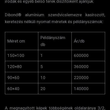
irodák és egyéb belső terek díszítőiként ajánljuk.
Dibond® alumínium szendvicslemezre kasírozott,
keretezés nélküli nyomat méretek és példányszámok:
Példányszám
Méret cm
Ár/db
db
150×100
1
600000
120×80
5
360000
90×60
10
220000
60×40
20
140000
A megnagyított képek többségének oldalaránya 3/2,