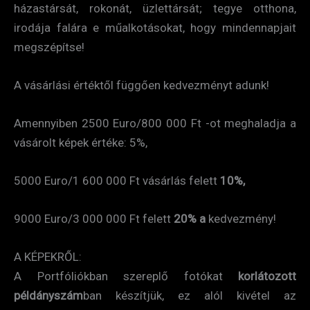
házastársát, rokonát, üzlettársát; tegye otthona,
irodája falára e műalkotásokat, hogy mindennapjait
megszépítse!
A vásárlási értéktől függően kedvezményt adunk!
Amennyiben 2500 Euro/800 000 Ft -ot meghaladja a
vásárolt képek értéke: 5%,
5000 Euro/1 600 000 Ft vásárlás felett
10%,
9000 Euro/3 000 000 Ft felett
20%
a
kedvezmény!
A KÉPEKRŐL:
A Portfóliókban szereplő fotókat
korlátozott
példányszám
ban készítjük, ez alól kivétel az